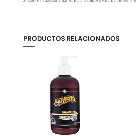
Si quieres suavizar y dar forma a tu bigote y barba, nuestro
PRODUCTOS RELACIONADOS