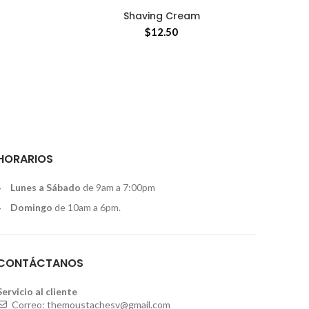
Shaving Cream
AÑADIR AL CARRITO
$
12.50
HORARIOS
Lunes a Sábado
de 9am a 7:00pm
Domingo
de 10am a 6pm.
CONTÁCTANOS
Servicio al cliente
Correo:
themoustachesv@gmail.com