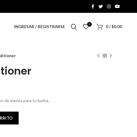
0
INGRESAR / REGISTRARSE
0
/
$
0.00
ditioner
tioner
r de menta para tu barba.
ARRITO