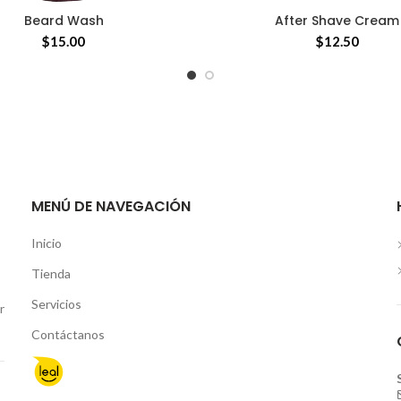
Beard Wash
After Shave Cream
AÑADIR AL CARRITO
AÑADIR AL CARRITO
$
15.00
$
12.50
MENÚ DE NAVEGACIÓN
Inicio
Tienda
Servicios
r
Contáctanos